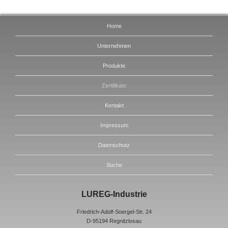
Home
Unternehmen
Produkte
Zertifikate
Kontakt
Impressum
Datenschutz
Suche
LUREG-Industrie
Friedrich-Adolf-Soergel-Str. 24
D-95194 Regnitzlosau